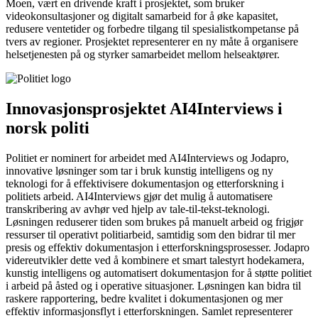
Moen, vært en drivende kraft i prosjektet, som bruker
videokonsultasjoner og digitalt samarbeid for å øke kapasitet,
redusere ventetider og forbedre tilgang til spesialistkompetanse på
tvers av regioner. Prosjektet representerer en ny måte å organisere
helsetjenesten på og styrker samarbeidet mellom helseaktører.
Innovasjonsprosjektet AI4Interviews i
norsk politi
Politiet er nominert for arbeidet med AI4Interviews og Jodapro,
innovative løsninger som tar i bruk kunstig intelligens og ny
teknologi for å effektivisere dokumentasjon og etterforskning i
politiets arbeid. AI4Interviews gjør det mulig å automatisere
transkribering av avhør ved hjelp av tale-til-tekst-teknologi.
Løsningen reduserer tiden som brukes på manuelt arbeid og frigjør
ressurser til operativt politiarbeid, samtidig som den bidrar til mer
presis og effektiv dokumentasjon i etterforskningsprosesser. Jodapro
videreutvikler dette ved å kombinere et smart talestyrt hodekamera,
kunstig intelligens og automatisert dokumentasjon for å støtte politiet
i arbeid på åsted og i operative situasjoner. Løsningen kan bidra til
raskere rapportering, bedre kvalitet i dokumentasjonen og mer
effektiv informasjonsflyt i etterforskningen. Samlet representerer