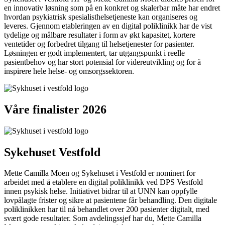
en innovativ løsning som på en konkret og skalerbar måte har endret
hvordan psykiatrisk spesialisthelsetjeneste kan organiseres og
leveres. Gjennom etableringen av en digital poliklinikk har de vist
tydelige og målbare resultater i form av økt kapasitet, kortere
ventetider og forbedret tilgang til helsetjenester for pasienter.
Løsningen er godt implementert, tar utgangspunkt i reelle
pasientbehov og har stort potensial for videreutvikling og for å
inspirere hele helse- og omsorgssektoren.
Våre finalister 2026
Sykehuset Vestfold
Mette Camilla Moen og Sykehuset i Vestfold er nominert for
arbeidet med å etablere en digital poliklinikk ved DPS Vestfold
innen psykisk helse. Initiativet bidrar til at UNN kan oppfylle
lovpålagte frister og sikre at pasientene får behandling. Den digitale
poliklinikken har til nå behandlet over 200 pasienter digitalt, med
svært gode resultater. Som avdelingssjef har du, Mette Camilla