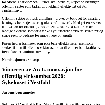
for offentlig virksomhet». Prisen skal hedre nyskapende løsninger i
offentlig sektor som bidrar til utvikling, effektivitet og økt
samfunnsnytt.
Offentlig sektor er i rask utvikling – drevet av behovet for smartere
løsninger, bedre tjenester og økt samfunnsverdi. Med prisen «Årets
innovasjon for offentlig virksomhet» ønsker vi å løfte frem de
modige aktørene som tør å tenke nytt, utfordre etablerte strukturer og
skape reell forbedring for innbyggere og ansatte.
Prisen hedrer løsninger som ikke bare effektiviserer, men som
styrker tilliten til offentlig sektor og bidrar til en mer bærekraftig og
fremtidsrettet samfunnsutvikling.
Nominasjonen er stengt!
Vinneren av Årets innovasjon for
offentlig virksomhet 2026:
Sykehuset i Vestfold
Juryens begrunnelse
Sykehuset i Vestfold HF og Mette Camilla Moen tildeles prisen for