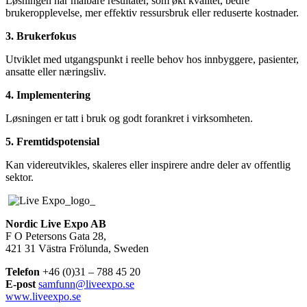
Løsningen har målbare resultater, som økt kvalitet, bedre
brukeropplevelse, mer effektiv ressursbruk eller reduserte kostnader.
3. Brukerfokus
Utviklet med utgangspunkt i reelle behov hos innbyggere, pasienter,
ansatte eller næringsliv.
4. Implementering
Løsningen er tatt i bruk og godt forankret i virksomheten.
5. Fremtidspotensial
Kan videreutvikles, skaleres eller inspirere andre deler av offentlig
sektor.
Nordic Live Expo AB
F O Petersons Gata 28,
421 31 Västra Frölunda, Sweden
Telefon
+46 (0)31 – 788 45 20
E-post
samfunn@liveexpo.se
www.liveexpo.se