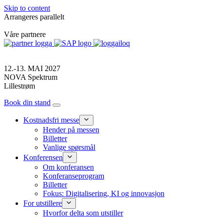
Skip to content
Arrangeres parallelt
Våre partnere
12.-13. MAI 2027
NOVA Spektrum
Lillestrøm
Book din stand
Kostnadsfri messe
Hender på messen
Billetter
Vanlige spørsmål
Konferensen
Om konferansen
Konferanseprogram
Billetter
Fokus: Digitalisering, KI og innovasjon
For utstillere
Hvorfor delta som utstiller