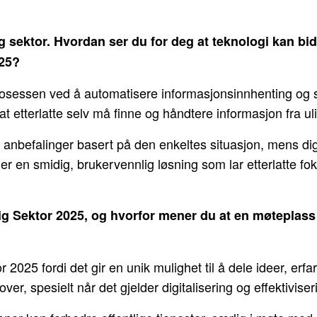
lig sektor. Hvordan ser du for deg at teknologi kan bidr
025?
e prosessen ved å automatisere informasjonsinnhenting og
 at etterlatte selv må finne og håndtere informasjon fra ul
 anbefalinger basert på den enkeltes situasjon, mens dig
r en smidig, brukervennlig løsning som lar etterlatte fo
lig Sektor 2025, og hvorfor mener du at en møteplass
r 2025 fordi det gir en unik mulighet til å dele ideer, erfa
ver, spesielt når det gjelder digitalisering og effektiviser