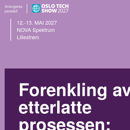
Arrangeres
parallelt
12.-13. MAI 2027
NOVA Spektrum
Lillestrøm
Forenkling a
etterlatte
prosessen: