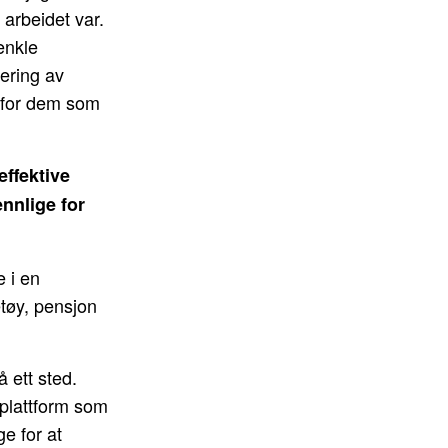
 arbeidet var.
enkle
sering av
re for dem som
effektive
ennlige for
e i en
etøy, pensjon
å ett sted.
l plattform som
e for at