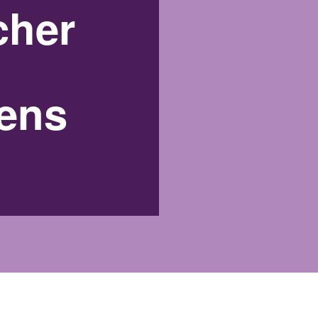
cher
gens