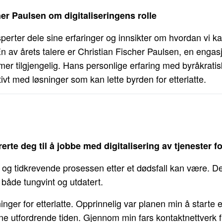
her Paulsen om digitaliseringens rolle
sperter dele sine erfaringer og innsikter om hvordan vi k
En av årets talere er Christian Fischer Paulsen, en engasj
 mer tilgjengelig. Hans personlige erfaring med byråkrati
ktivt med løsninger som kan lette byrden for etterlatte.
te deg til å jobbe med digitalisering av tjenester for
rt og tidkrevende prosessen etter et dødsfall kan være. 
 både tungvint og utdatert.
inger for etterlatte. Opprinnelig var planen min å starte e
utfordrende tiden. Gjennom min fars kontaktnettverk f