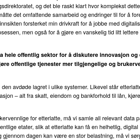
sdirektoratet, og det ble raskt klart hvor komplekst dette
 måtte det omfattende samarbeid og endringer til for å for
 innsikten forsterket min drivkraft for å jobbe med digitali
prosessen, men også for å gjøre en vanskelig tid litt lette
a hele offentlig sektor for å diskutere innovasjon og 
jøre offentlige tjenester mer tilgjengelige og brukerv
en avdøde lagret i ulike systemer. Likevel står etterlatt
sjon – alt fra skatt, eiendom og bankforhold til lån, kjør
kervennlige for etterlatte, må vi samle all relevant data p
lige etater, slik at etterlatte kan få en helhetlig, digita
g gjennom dagen kan være en stor belastning, må vi sørg