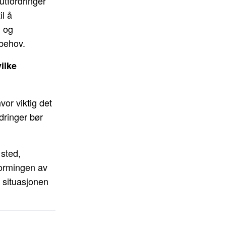
utfordringer
il å
d og
 behov.
ilke
vor viktig det
ndringer bør
 sted,
formingen av
g situasjonen