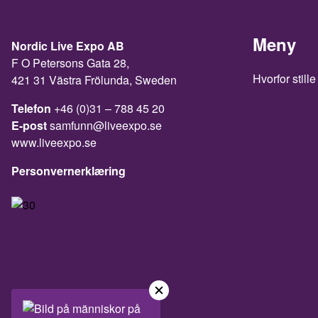
Meny
Nordic Live Expo AB
F O Petersons Gata 28,
Hvorfor stille
421 31 Västra Frölunda, Sweden
Telefon
+46 (0)31 – 788 45 20
E-post
samfunn@liveexpo.se
www.liveexpo.se
Personvernerklæring