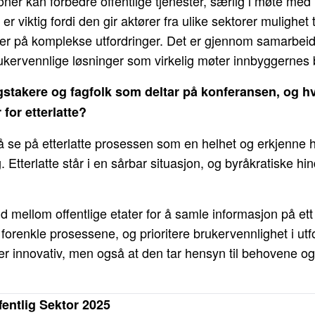
er kan forbedre offentlige tjenester, særlig i møte med 
 viktig fordi den gir aktører fra ulike sektorer mulighet t
nger på komplekse utfordringer. Det er gjennom samarbei
rukervennlige løsninger som virkelig møter innbyggernes
gstakere og fagfolk som deltar på konferansen, og hv
for etterlatte?
må se på etterlatte prosessen som en helhet og erkjenne h
 Etterlatte står i en sårbar situasjon, og byråkratiske hi
 mellom offentlige etater for å samle informasjon på ett
 forenkle prosessene, og prioritere brukervennlighet i ut
 er innovativ, men også at den tar hensyn til behovene o
fentlig Sektor 2025