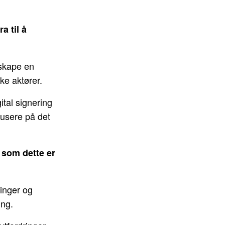
a til å
 skape en
ike aktører.
ital signering
kusere på det
 som dette er
ringer og
ing.