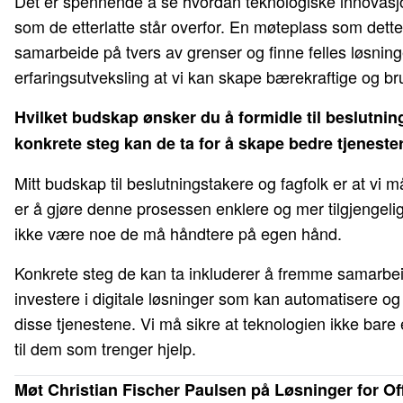
Det er spennende å se hvordan teknologiske innovasjon
som de etterlatte står overfor. En møteplass som dette er
samarbeide på tvers av grenser og finne felles løsni
erfaringsutveksling at vi kan skape bærekraftige og b
Hvilket budskap ønsker du å formidle til beslutnin
konkrete steg kan de ta for å skape bedre tjenester 
Mitt budskap til beslutningstakere og fagfolk er at vi 
er å gjøre denne prosessen enklere og mer tilgjengelig.
ikke være noe de må håndtere på egen hånd.
Konkrete steg de kan ta inkluderer å fremme samarbeid
investere i digitale løsninger som kan automatisere og
disse tjenestene. Vi må sikre at teknologien ikke bare
til dem som trenger hjelp.
Møt Christian Fischer Paulsen på Løsninger for Of