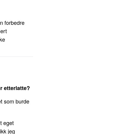
an forbedre
ert
ske
 etterlatte?
Det som burde
t eget
ikk jeg