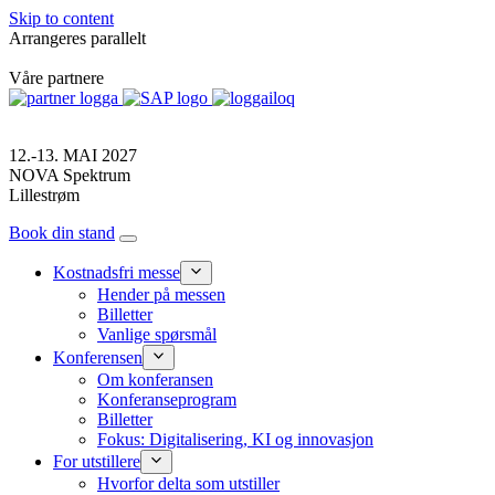
Skip to content
Arrangeres parallelt
Våre partnere
12.-13. MAI 2027
NOVA Spektrum
Lillestrøm
Book din stand
Kostnadsfri messe
Hender på messen
Billetter
Vanlige spørsmål
Konferensen
Om konferansen
Konferanseprogram
Billetter
Fokus: Digitalisering, KI og innovasjon
For utstillere
Hvorfor delta som utstiller