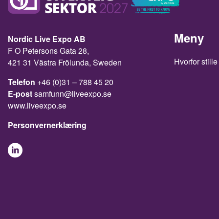
Meny
Nordic Live Expo AB
F O Petersons Gata 28,
Hvorfor stille
421 31 Västra Frölunda, Sweden
Telefon
+46 (0)31 – 788 45 20
E-post
samfunn@liveexpo.se
www.liveexpo.se
Personvernerklæring