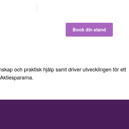
Våre
partnere
Book din stand
kap och praktisk hjälp samt driver utvecklingen för ett
ktiespararna.