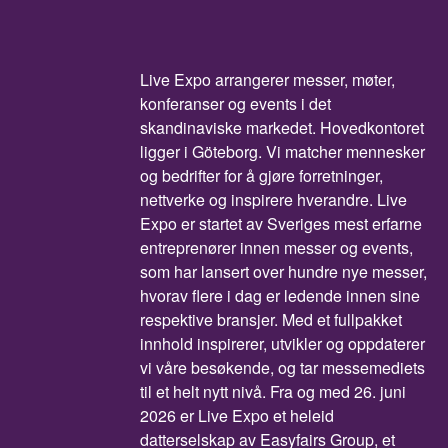
Live Expo arrangerer messer, møter,
konferanser og events i det
skandinaviske markedet. Hovedkontoret
ligger i Göteborg. Vi matcher mennesker
og bedrifter for å gjøre forretninger,
nettverke og inspirere hverandre. Live
Expo er startet av Sveriges mest erfarne
entreprenører innen messer og events,
som har lansert over hundre nye messer,
hvorav flere i dag er ledende innen sine
respektive bransjer. Med et fullpakket
innhold inspirerer, utvikler og oppdaterer
vi våre besøkende, og tar messemediets
til et helt nytt nivå. Fra og med 26. juni
2026 er Live Expo et heleid
datterselskap av Easyfairs Group, et