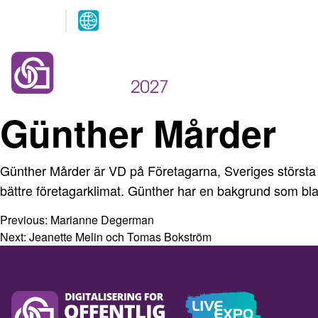
Arrangeres
parallelt
12.-13. MAI 2027
NOVA Spektrum
Lillestrøm
Günther Mårder
Günther
Mårder
är VD på Företagarna, Sveriges största f
bättre företagarklimat. Günther har en bakgrund som 
Previous:
Marianne Degerman
Next:
Jeanette Melin och Tomas Bokström