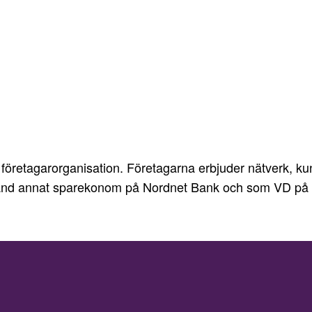
öretagarorganisation. Företagarna erbjuder nätverk, kuns
bland annat sparekonom på
Nordnet
Bank och som VD på A