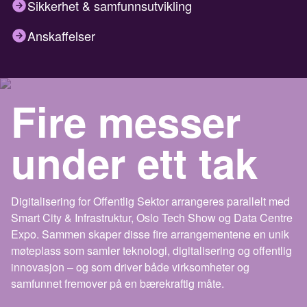
Sikkerhet & samfunnsutvikling
Anskaffelser
Fire messer
under ett tak
Digitalisering for Offentlig Sektor arrangeres parallelt med
Smart City & Infrastruktur, Oslo Tech Show og Data Centre
Expo. Sammen skaper disse fire arrangementene en unik
møteplass som samler teknologi, digitalisering og offentlig
innovasjon – og som driver både virksomheter og
samfunnet fremover på en bærekraftig måte.