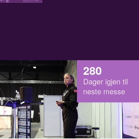
Si
Fo
sa
280
Dager igjen til
neste messe