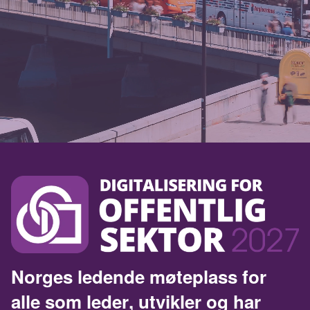
N
o
r
g
e
s
l
e
d
e
n
d
e
m
ø
t
e
p
l
a
s
s
f
o
r
a
l
l
e
s
o
m
l
e
d
e
r
,
u
t
v
i
k
l
e
r
o
g
h
a
r