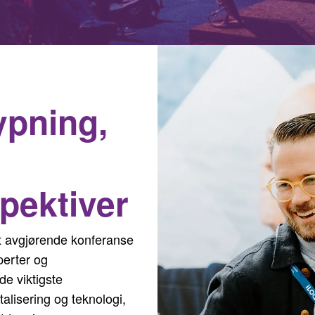
ypning,
pektiver
mest avgjørende konferanse
perter og
de viktigste
alisering og teknologi,