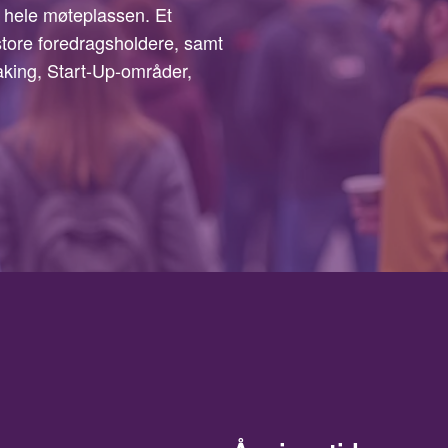
il hele møteplassen. Et
tore foredragsholdere, samt
aking, Start-Up-områder,