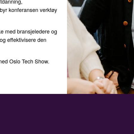
utdanning,
ilbyr konferansen verktøy
erke med bransjeledere og
og effektivisere den
lt med Oslo Tech Show.