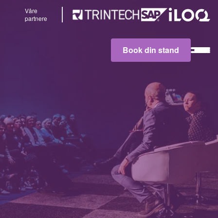
Våre
partnere
Book din stand