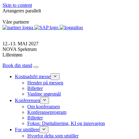
Skip to content
Arrangeres parallelt
Våre partnere
12.-13. MAI 2027
NOVA Spektrum
Lillestrøm
Book din stand
Kostnadsfri messe
Hender på messen
Billetter
Vanlige spørsmål
Konferensen
Om konferansen
Konferanseprogram
Billetter
Fokus: Digitalisering, KI og innovasjon
For utstillere
Hvorfor delta som utstiller