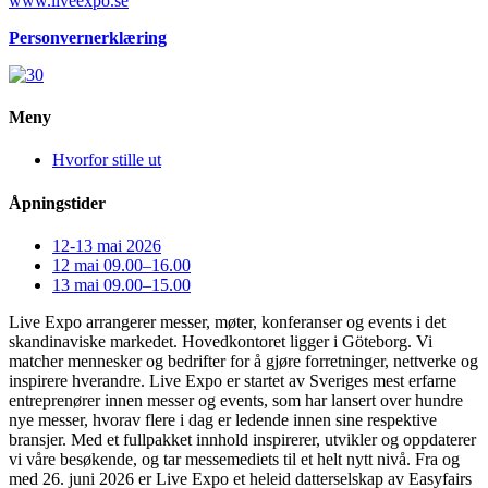
www.liveexpo.se
Personvernerklæring
Meny
Hvorfor stille ut
Åpningstider
12-13 mai 2026
12 mai 09.00–16.00
13 mai 09.00–15.00
Live Expo arrangerer messer, møter, konferanser og events i det
skandinaviske markedet. Hovedkontoret ligger i Göteborg. Vi
matcher mennesker og bedrifter for å gjøre forretninger, nettverke og
inspirere hverandre. Live Expo er startet av Sveriges mest erfarne
entreprenører innen messer og events, som har lansert over hundre
nye messer, hvorav flere i dag er ledende innen sine respektive
bransjer. Med et fullpakket innhold inspirerer, utvikler og oppdaterer
vi våre besøkende, og tar messemediets til et helt nytt nivå. Fra og
med 26. juni 2026 er Live Expo et heleid datterselskap av Easyfairs