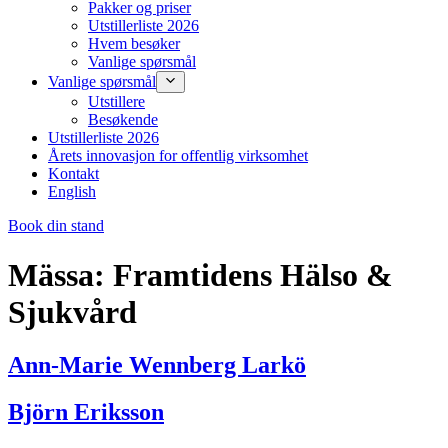
Pakker og priser
Utstillerliste 2026
Hvem besøker
Vanlige spørsmål
Vanlige spørsmål
Utstillere
Besøkende
Utstillerliste 2026
Årets innovasjon for offentlig virksomhet
Kontakt
English
Book din stand
Mässa:
Framtidens Hälso &
Sjukvård
Ann-Marie Wennberg Larkö
Björn Eriksson