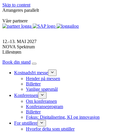
Skip to content
Arrangeres parallelt
Våre partnere
12.-13. MAI 2027
NOVA Spektrum
Lillestrøm
Book din stand
Kostnadsfri messe
Hender på messen
Billetter
Vanlige spørsmål
Konferensen
Om konferansen
Konferanseprogram
Billetter
Fokus: Digitalisering, KI og innovasjon
For utstillere
Hvorfor delta som utstiller