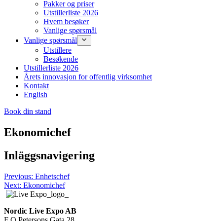
Pakker og priser
Utstillerliste 2026
Hvem besøker
Vanlige spørsmål
Vanlige spørsmål
Utstillere
Besøkende
Utstillerliste 2026
Årets innovasjon for offentlig virksomhet
Kontakt
English
Book din stand
Ekonomichef
Inläggsnavigering
Previous:
Enhetschef
Next:
Ekonomichef
Nordic Live Expo AB
F O Petersons Gata 28,