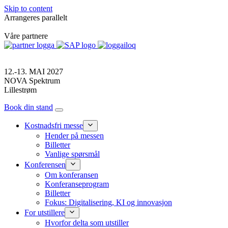
Skip to content
Arrangeres parallelt
Våre partnere
12.-13. MAI 2027
NOVA Spektrum
Lillestrøm
Book din stand
Kostnadsfri messe
Hender på messen
Billetter
Vanlige spørsmål
Konferensen
Om konferansen
Konferanseprogram
Billetter
Fokus: Digitalisering, KI og innovasjon
For utstillere
Hvorfor delta som utstiller