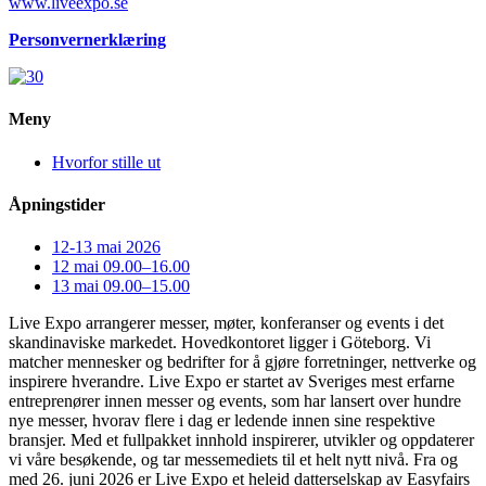
www.liveexpo.se
Personvernerklæring
Meny
Hvorfor stille ut
Åpningstider
12-13 mai 2026
12 mai 09.00–16.00
13 mai 09.00–15.00
Live Expo arrangerer messer, møter, konferanser og events i det
skandinaviske markedet. Hovedkontoret ligger i Göteborg. Vi
matcher mennesker og bedrifter for å gjøre forretninger, nettverke og
inspirere hverandre. Live Expo er startet av Sveriges mest erfarne
entreprenører innen messer og events, som har lansert over hundre
nye messer, hvorav flere i dag er ledende innen sine respektive
bransjer. Med et fullpakket innhold inspirerer, utvikler og oppdaterer
vi våre besøkende, og tar messemediets til et helt nytt nivå. Fra og
med 26. juni 2026 er Live Expo et heleid datterselskap av Easyfairs