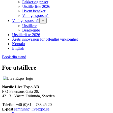
Pakker og priser
Utstillerliste 2026
Hvem besøker
Vanlige spørsmål
Vanlige spørsmål
Utstillere
Besøkende
Utstillerliste 2026
Årets innovasjon for offentlig virksomhet
Kontakt
English
Book din stand
For utstillere
Nordic Live Expo AB
F O Petersons Gata 28,
421 31 Västra Frölunda, Sweden
Telefon
+46 (0)31 – 788 45 20
E-post
samfunn@liveexpo.se