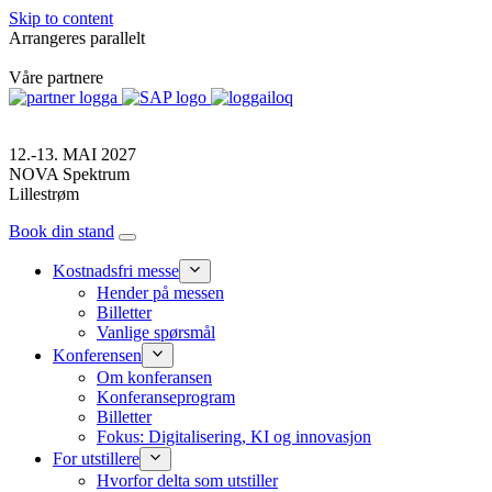
Skip to content
Arrangeres parallelt
Våre partnere
12.-13. MAI 2027
NOVA Spektrum
Lillestrøm
Book din stand
Kostnadsfri messe
Hender på messen
Billetter
Vanlige spørsmål
Konferensen
Om konferansen
Konferanseprogram
Billetter
Fokus: Digitalisering, KI og innovasjon
For utstillere
Hvorfor delta som utstiller