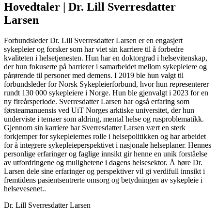
Hovedtaler | Dr. Lill Sverresdatter
Larsen
Forbundsleder Dr. Lill Sverresdatter Larsen er en engasjert
sykepleier og forsker som har viet sin karriere til å forbedre
kvaliteten i helsetjenesten. Hun har en doktorgrad i helsevitenskap,
der hun fokuserte på barrierer i samarbeidet mellom sykepleiere og
pårørende til personer med demens. I 2019 ble hun valgt til
forbundsleder for Norsk Sykepleierforbund, hvor hun representerer
rundt 130 000 sykepleiere i Norge. Hun ble gjenvalgt i 2023 for en
ny fireårsperiode. Sverresdatter Larsen har også erfaring som
førsteamanuensis ved UiT Norges arktiske universitet, der hun
underviste i temaer som aldring, mental helse og rusproblematikk.
Gjennom sin karriere har Sverresdatter Larsen vært en sterk
forkjemper for sykepleiernes rolle i helsepolitikken og har arbeidet
for å integrere sykepleieperspektivet i nasjonale helseplaner. Hennes
personlige erfaringer og faglige innsikt gir henne en unik forståelse
av utfordringene og mulighetene i dagens helsesektor. Å høre Dr.
Larsen dele sine erfaringer og perspektiver vil gi verdifull innsikt i
fremtidens pasientsentrerte omsorg og betydningen av sykepleie i
helsevesenet..
Dr. Lill Sverresdatter Larsen