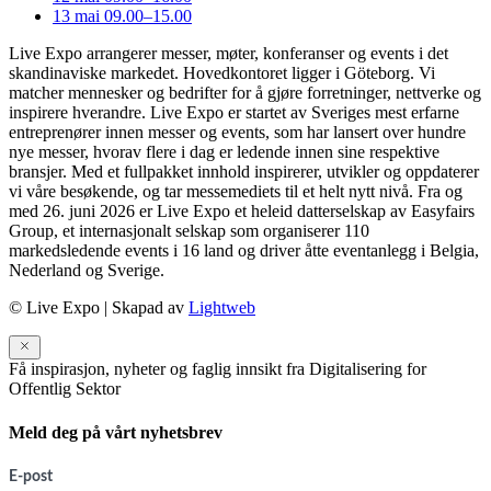
13 mai 09.00–15.00
Live Expo arrangerer messer, møter, konferanser og events i det
skandinaviske markedet. Hovedkontoret ligger i Göteborg. Vi
matcher mennesker og bedrifter for å gjøre forretninger, nettverke og
inspirere hverandre. Live Expo er startet av Sveriges mest erfarne
entreprenører innen messer og events, som har lansert over hundre
nye messer, hvorav flere i dag er ledende innen sine respektive
bransjer. Med et fullpakket innhold inspirerer, utvikler og oppdaterer
vi våre besøkende, og tar messemediets til et helt nytt nivå. Fra og
med 26. juni 2026 er Live Expo et heleid datterselskap av Easyfairs
Group, et internasjonalt selskap som organiserer 110
markedsledende events i 16 land og driver åtte eventanlegg i Belgia,
Nederland og Sverige.
© Live Expo | Skapad av
Lightweb
Få inspirasjon, nyheter og faglig innsikt fra Digitalisering for
Offentlig Sektor
Meld deg på vårt nyhetsbrev
E-post