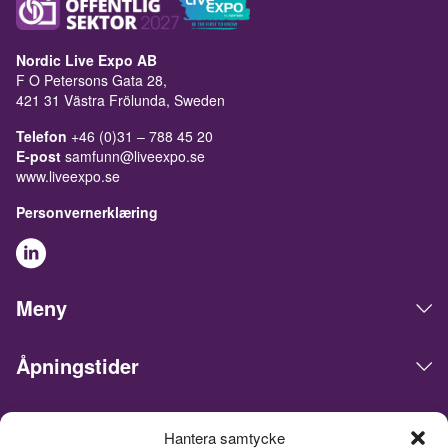
Nordic Live Expo AB
F O Petersons Gata 28,
421 31 Västra Frölunda, Sweden
Telefon
+46 (0)31 – 788 45 20
E-post
samfunn@liveexpo.se
www.liveexpo.se
Personvernerklæring
Meny
Åpningstider
Live Expo arrangerer messer, møter, konferanser og events i
Hantera samtycke