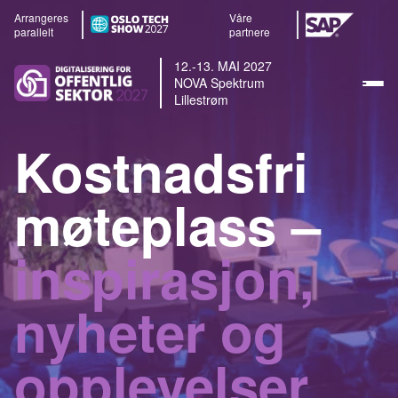
Arrangeres
Våre
parallelt
partnere
12.-13. MAI 2027
NOVA Spektrum
Lillestrøm
Kostnadsfri
møteplass –
inspirasjon,
nyheter og
opplevelser