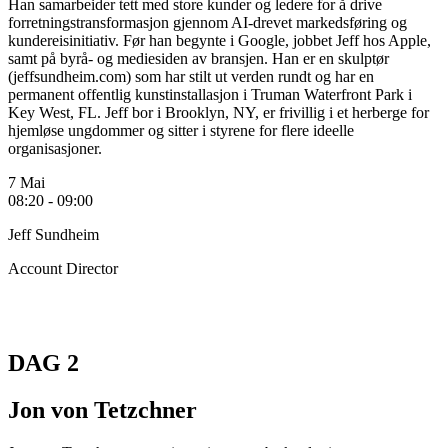
Han samarbeider tett med store kunder og ledere for å drive
forretningstransformasjon gjennom AI-drevet markedsføring og
kundereisinitiativ. Før han begynte i Google, jobbet Jeff hos Apple,
samt på byrå- og mediesiden av bransjen. Han er en skulptør
(jeffsundheim.com) som har stilt ut verden rundt og har en
permanent offentlig kunstinstallasjon i Truman Waterfront Park i
Key West, FL. Jeff bor i Brooklyn, NY, er frivillig i et herberge for
hjemløse ungdommer og sitter i styrene for flere ideelle
organisasjoner.
7 Mai
08:20 - 09:00
Jeff Sundheim
Account Director
DAG 2
Jon von Tetzchner