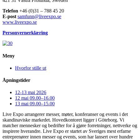
421 31 Västra Frölunda, Sweden
Telefon
+46 (0)31 – 788 45 20
E-post
samfunn@liveexpo.se
www.liveexpo.se
Personvernerklæring
Meny
Hvorfor stille ut
Åpningstider
12-13 mai 2026
12 mai 09.00–16.00
13 mai 09.00–15.00
Live Expo arrangerer messer, møter, konferanser og events i det
skandinaviske markedet. Hovedkontoret ligger i Göteborg. Vi
matcher mennesker og bedrifter for å gjøre forretninger, nettverke og
inspirere hverandre. Live Expo er startet av Sveriges mest erfarne
entreprenører innen messer og events, som har lansert over hundre