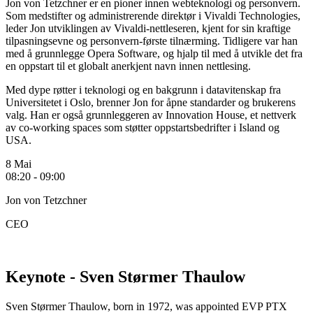
Jon von Tetzchner er en pioner innen webteknologi og personvern.
Som medstifter og administrerende direktør i Vivaldi Technologies,
leder Jon utviklingen av Vivaldi-nettleseren, kjent for sin kraftige
tilpasningsevne og personvern-første tilnærming. Tidligere var han
med å grunnlegge Opera Software, og hjalp til med å utvikle det fra
en oppstart til et globalt anerkjent navn innen nettlesing.
Med dype røtter i teknologi og en bakgrunn i datavitenskap fra
Universitetet i Oslo, brenner Jon for åpne standarder og brukerens
valg. Han er også grunnleggeren av Innovation House, et nettverk
av co-working spaces som støtter oppstartsbedrifter i Island og
USA.
8 Mai
08:20 - 09:00
Jon von Tetzchner
CEO
Keynote - Sven Størmer Thaulow
Sven Størmer Thaulow, born in 1972, was appointed EVP PTX