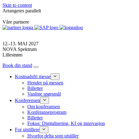
Skip to content
Arrangeres parallelt
Våre partnere
12.-13. MAI 2027
NOVA Spektrum
Lillestrøm
Book din stand
Kostnadsfri messe
Hender på messen
Billetter
Vanlige spørsmål
Konferensen
Om konferansen
Konferanseprogram
Billetter
Fokus: Digitalisering, KI og innovasjon
For utstillere
Hvorfor delta som utstiller