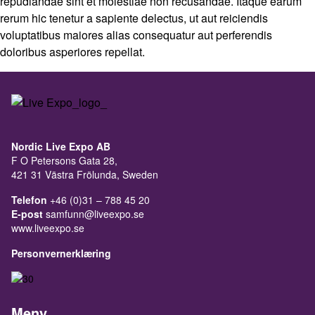
repudiandae sint et molestiae non recusandae. Itaque earum
rerum hic tenetur a sapiente delectus, ut aut reiciendis
voluptatibus maiores alias consequatur aut perferendis
doloribus asperiores repellat.
Nordic Live Expo AB
F O Petersons Gata 28,
421 31 Västra Frölunda, Sweden
Telefon
+46 (0)31 – 788 45 20
E-post
samfunn@liveexpo.se
www.liveexpo.se
Personvernerklæring
Meny