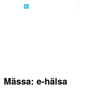
Arrangeres
Våre
parallelt
partnere
12.-13. MAI 2027
NOVA Spektrum
Lillestrøm
Mässa:
e-hälsa