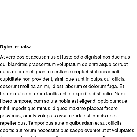
Nyhet e-hälsa
At vero eos et accusamus et iusto odio dignissimos ducimus
qui blanditiis praesentium voluptatum deleniti atque corrupti
quos dolores et quas molestias excepturi sint occaecati
cupiditate non provident, similique sunt in culpa qui officia
deserunt mollitia animi, id est laborum et dolorum fuga. Et
harum quidem rerum facilis est et expedita distinctio. Nam
libero tempore, cum soluta nobis est eligendi optio cumque
nihil impedit quo minus id quod maxime placeat facere
possimus, omnis voluptas assumenda est, omnis dolor
repellendus. Temporibus autem quibusdam et aut officiis
debitis aut rerum necessitatibus saepe eveniet ut et voluptates