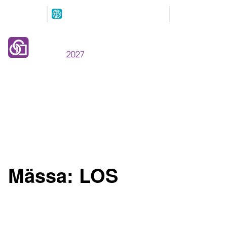
Arrangeres
Våre
parallelt
partnere
12.-13. MAI 2027
NOVA Spektrum
Lillestrøm
Mässa:
LOS