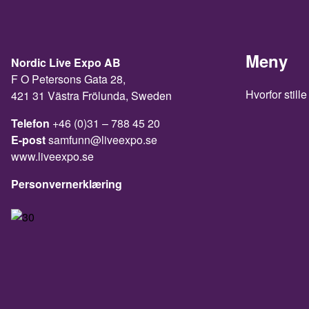
Meny
Nordic Live Expo AB
F O Petersons Gata 28,
Hvorfor stille
421 31 Västra Frölunda, Sweden
Telefon
+46 (0)31 – 788 45 20
E-post
samfunn@liveexpo.se
www.liveexpo.se
Personvernerklæring