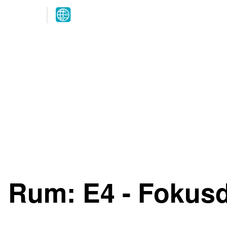
Arrangeres
parallelt
12.-13. MAI 2027
NOVA Spektrum
Lillestrøm
Rum:
E4 - Fokus