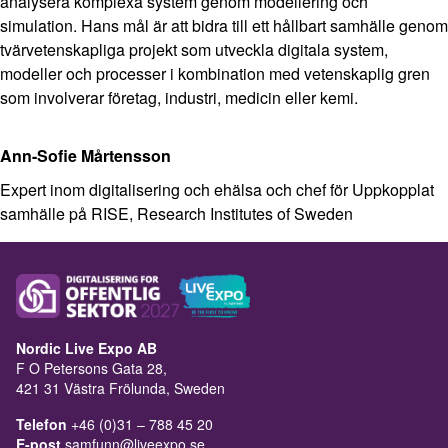
analysera komplexa system genom modellering och
simulation. Hans mål är att bidra till ett hållbart samhälle genom
tvärvetenskapliga projekt som utveckla digitala system,
modeller och processer i kombination med vetenskaplig gren
som involverar företag, industri, medicin eller kemi.
Ann-Sofie Mårtensson
Expert inom digitalisering och ehälsa och chef för Uppkopplat
samhälle på RISE, Research Institutes of Sweden
Nordic Live Expo AB
F O Petersons Gata 28,
421 31 Västra Frölunda, Sweden
Telefon
+46 (0)31 – 788 45 20
E-post
samfunn@liveexpo.se