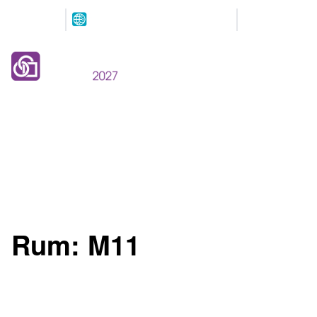
Arrangeres
Våre
parallelt
partnere
12.-13. MAI 2027
NOVA Spektrum
Lillestrøm
Rum:
M11