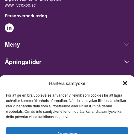
www.liveexpo.se
Personvernerklæring
Meny
Åpningstider
Live Expo arrangerer messer, møter, konferanser og events i
Hantera samtycke
det skandinaviske markedet. Hovedkontoret ligger i Göteborg.
Vi matcher mennesker og bedrifter for å gjøre forretninger,
För att ge en bra upplevelse använder vi teknik som cookies för att lagra
nettverke og inspirere hverandre. Live Expo er startet av
och/eller komma åt enhetsinformation. När du samtycker till dessa tekniker
Sveriges mest erfarne entreprenører innen messer og events,
kan vi behandla data som surfbeteende eller unika ID:n på denna
som har lansert over hundre nye messer, hvorav flere i dag er
webbplats. Om du inte samtycker eller om du återkallar ditt samtycke kan
ledende innen sine respektive bransjer. Med et fullpakket
detta påverka vissa funktioner negativt.
innhold inspirerer, utvikler og oppdaterer vi våre besøkende, og
tar messemediets til et helt nytt nivå. Fra og med 26. juni 2026
Acceptera