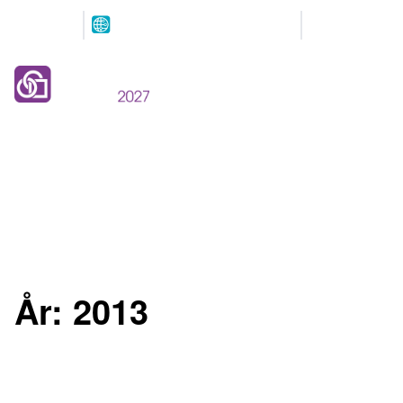
Arrangeres
Våre
parallelt
partnere
12.-13. MAI 2027
NOVA Spektrum
Lillestrøm
År:
2013