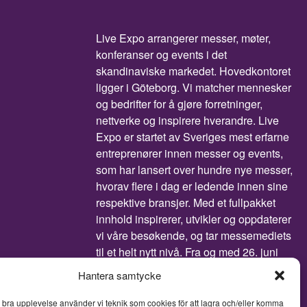
Live Expo arrangerer messer, møter,
konferanser og events i det
skandinaviske markedet. Hovedkontoret
ligger i Göteborg. Vi matcher mennesker
og bedrifter for å gjøre forretninger,
nettverke og inspirere hverandre. Live
Expo er startet av Sveriges mest erfarne
entreprenører innen messer og events,
som har lansert over hundre nye messer,
hvorav flere i dag er ledende innen sine
respektive bransjer. Med et fullpakket
innhold inspirerer, utvikler og oppdaterer
vi våre besøkende, og tar messemediets
til et helt nytt nivå. Fra og med 26. juni
2026 er Live Expo et heleid
Hantera samtycke
datterselskap av Easyfairs Group, et
internasjonalt selskap som organiserer
n bra upplevelse använder vi teknik som cookies för att lagra och/eller komma