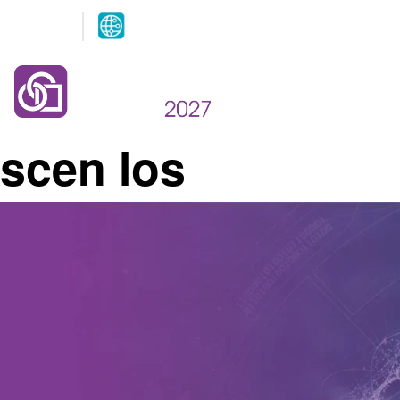
Arrangeres
parallelt
12.-13. MAI 2027
NOVA Spektrum
Lillestrøm
scen los