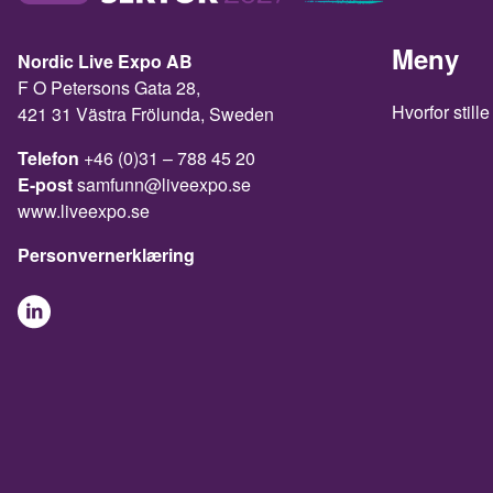
Meny
Nordic Live Expo AB
F O Petersons Gata 28,
Hvorfor stille
421 31 Västra Frölunda, Sweden
Telefon
+46 (0)31 – 788 45 20
E-post
samfunn@liveexpo.se
www.liveexpo.se
Personvernerklæring