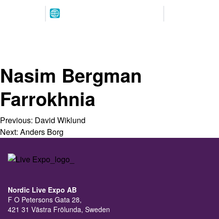
Arrangeres
Våre
parallelt
partnere
12.-13. MAI 2027
NOVA Spektrum
Lillestrøm
Nasim Bergman
Farrokhnia
Previous:
David Wiklund
Next:
Anders Borg
Nordic Live Expo AB
F O Petersons Gata 28,
421 31 Västra Frölunda, Sweden