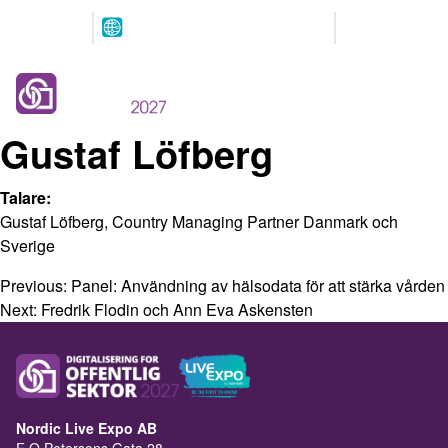
Arrangeres
Våre
parallelt
partnere
12.-13. MAI 2027
NOVA Spektrum
Lillestrøm
Gustaf Löfberg
Talare:
Gustaf Löfberg, Country Managing Partner Danmark och
Sverige
Previous:
Panel: Användning av hälsodata för att stärka vården
Next:
Fredrik Flodin och Ann Eva Askensten
Nordic Live Expo AB