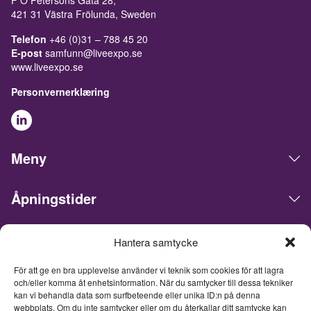
F O Petersons Gata 28,
421 31 Västra Frölunda, Sweden
Telefon
+46 (0)31 – 788 45 20
E-post
samfunn@liveexpo.se
www.liveexpo.se
Personvernerklæring
Meny
Åpningstider
Hantera samtycke
Live Expo arrangerer messer, møter, konferanser og events i
det skandinaviske markedet. Hovedkontoret ligger i Göteborg.
För att ge en bra upplevelse använder vi teknik som cookies för att lagra
Vi matcher mennesker og bedrifter for å gjøre forretninger,
och/eller komma åt enhetsinformation. När du samtycker till dessa tekniker
nettverke og inspirere hverandre. Live Expo er startet av
kan vi behandla data som surfbeteende eller unika ID:n på denna
Sveriges mest erfarne entreprenører innen messer og events,
webbplats. Om du inte samtycker eller om du återkallar ditt samtycke kan