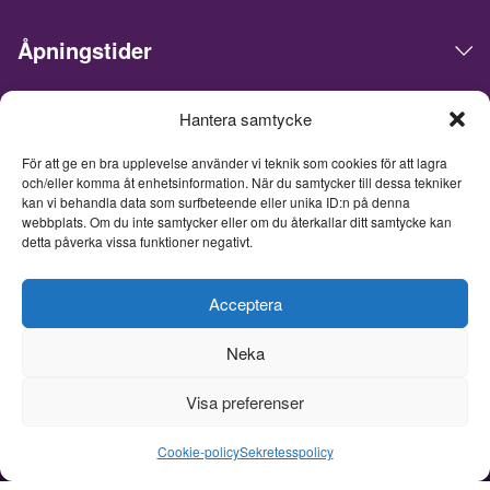
Åpningstider
Hantera samtycke
Live Expo arrangerer messer, møter, konferanser og events i
det skandinaviske markedet. Hovedkontoret ligger i Göteborg.
För att ge en bra upplevelse använder vi teknik som cookies för att lagra
Vi matcher mennesker og bedrifter for å gjøre forretninger,
och/eller komma åt enhetsinformation. När du samtycker till dessa tekniker
nettverke og inspirere hverandre. Live Expo er startet av
kan vi behandla data som surfbeteende eller unika ID:n på denna
Sveriges mest erfarne entreprenører innen messer og events,
webbplats. Om du inte samtycker eller om du återkallar ditt samtycke kan
som har lansert over hundre nye messer, hvorav flere i dag er
detta påverka vissa funktioner negativt.
ledende innen sine respektive bransjer. Med et fullpakket
innhold inspirerer, utvikler og oppdaterer vi våre besøkende, og
tar messemediets til et helt nytt nivå. Fra og med 26. juni 2026
Acceptera
er Live Expo et heleid datterselskap av Easyfairs Group, et
internasjonalt selskap som organiserer 110 markedsledende
Neka
events i 16 land og driver åtte eventanlegg i Belgia, Nederland
og Sverige.
Visa preferenser
Cookie-policy
Sekretesspolicy
© Live Expo | Skapad av
Lightweb