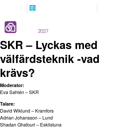
Arrangeres
Våre
parallelt
partnere
12.-13. MAI 2027
NOVA Spektrum
Lillestrøm
SKR – Lyckas med
välfärdsteknik -vad
krävs?
Moderator:
Eva Sahlén – SKR
Talare:
David Wiklund – Kramfors
Adrian Johansson – Lund
Shadan Ghafouri – Eskilstuna