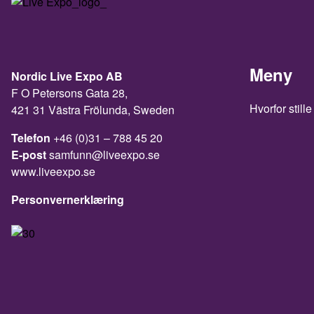
Meny
Nordic Live Expo AB
F O Petersons Gata 28,
Hvorfor stille
421 31 Västra Frölunda, Sweden
Telefon
+46 (0)31 – 788 45 20
E-post
samfunn@liveexpo.se
www.liveexpo.se
Personvernerklæring