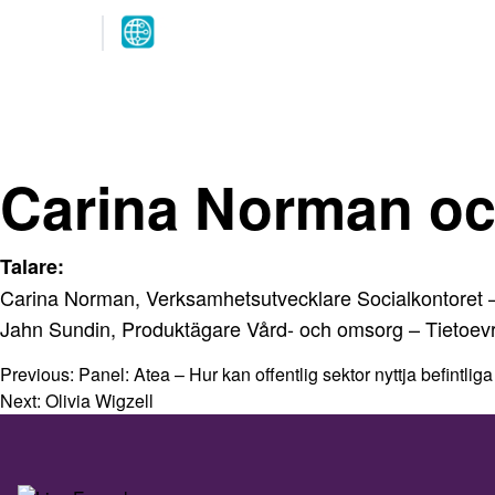
Arrangeres
parallelt
12.-13. MAI 2027
NOVA Spektrum
Lillestrøm
Carina Norman oc
Talare:
Carina Norman, Verksamhetsutvecklare Socialkontoret 
Jahn Sundin, Produktägare Vård- och omsorg – Tietoev
Previous:
Panel: Atea – Hur kan offentlig sektor nyttja befintliga
Next:
Olivia Wigzell