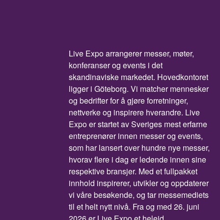
Live Expo arrangerer messer, møter,
konferanser og events i det
skandinaviske markedet. Hovedkontoret
ligger i Göteborg. Vi matcher mennesker
og bedrifter for å gjøre forretninger,
nettverke og inspirere hverandre. Live
Expo er startet av Sveriges mest erfarne
entreprenører innen messer og events,
som har lansert over hundre nye messer,
hvorav flere i dag er ledende innen sine
respektive bransjer. Med et fullpakket
innhold inspirerer, utvikler og oppdaterer
vi våre besøkende, og tar messemediets
til et helt nytt nivå. Fra og med 26. juni
2026 er Live Expo et heleid