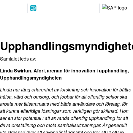
Arrangeres
Våre
parallelt
partnere
12.-13. MAI 2027
NOVA Spektrum
Lillestrøm
Upphandlingsmyndighet
Samtalet leds av:
Linda Swirtun, Afori, arenan för innovation i upphandling,
Upphandlingsmyndigheten
Linda har lång erfarenhet av forskning och innovation för bättre
hälsa, vård och omsorg, och jobbar för att offentlig sektor ska
arbeta mer tillsammans med både användare och företag, för
att kunna efterfråga lösningar som verkligen gör skillnad. Hon
ser en stor potential i att använda offentlig upphandling för att
driva omställning och möta samhällsutmaningar. Är generellt
lite stressad över att saker går långsamt och tror att vi oftare