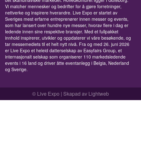
det skandinaviske markedet. Hovedkontoret ligger i Göteborg.
Vi matcher mennesker og bedrifter for å gjøre forretninger,
nettverke og inspirere hverandre. Live Expo er startet av
Sveriges mest erfarne entreprenører innen messer og events,
som har lansert over hundre nye messer, hvorav flere i dag er
ledende innen sine respektive bransjer. Med et fullpakket
innhold inspirerer, utvikler og oppdaterer vi våre besøkende, og
tar messemediets til et helt nytt nivå. Fra og med 26. juni 2026
er Live Expo et heleid datterselskap av Easyfairs Group, et
internasjonalt selskap som organiserer 110 markedsledende
events i 16 land og driver åtte eventanlegg i Belgia, Nederland
og Sverige.
© Live Expo | Skapad av
Lightweb