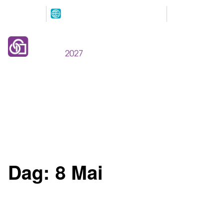
Arrangeres
Våre
parallelt
partnere
12.-13. MAI 2027
NOVA Spektrum
Lillestrøm
Dag:
8 Mai