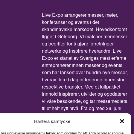
Live Expo arrangerer messer, møter,
konferanser og events i det
skandinaviske markedet. Hovedkontoret
ligger i Göteborg. Vi matcher mennesker
og bedrifter for å gjøre forretninger,
nettverke og inspirere hverandre. Live
Expo er startet av Sveriges mest erfarne
entreprenører innen messer og events,
som har lansert over hundre nye messer,
hvorav flere i dag er ledende innen sine
respektive bransjer. Med et fullpakket
innhold inspirerer, utvikler og oppdaterer
vi våre besøkende, og tar messemediets
til et helt nytt nivå. Fra og med 26. juni
2026 er Live Expo et heleid
Hantera samtycke
datterselskap av Easyfairs Group, et
internasjonalt selskap som organiserer
n bra upplevelse använder vi teknik som cookies för att lagra och/eller komma