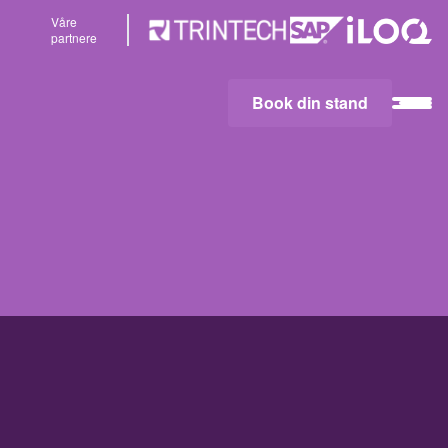
Våre
partnere
Book din stand