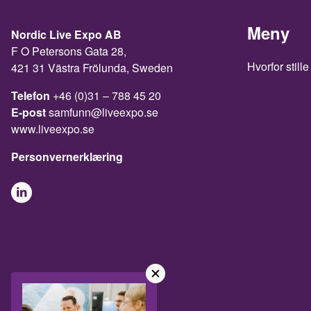
Meny
Nordic Live Expo AB
F O Petersons Gata 28,
Hvorfor stille
421 31 Västra Frölunda, Sweden
Telefon
+46 (0)31 – 788 45 20
E-post
samfunn@liveexpo.se
www.liveexpo.se
Personvernerklæring