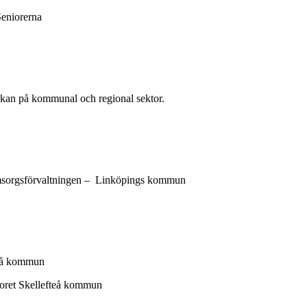
Seniorerna
rkan på kommunal och regional sektor.
 omsorgsförvaltningen – Linköpings kommun
teå kommun
toret Skellefteå kommun