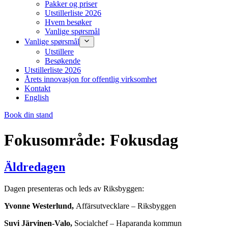
Pakker og priser
Utstillerliste 2026
Hvem besøker
Vanlige spørsmål
Vanlige spørsmål
Utstillere
Besøkende
Utstillerliste 2026
Årets innovasjon for offentlig virksomhet
Kontakt
English
Book din stand
Fokusområde:
Fokusdag
Äldredagen
Dagen presenteras och leds av Riksbyggen:
Yvonne Westerlund,
Affärsutvecklare – Riksbyggen
Suvi Järvinen-Valo,
Socialchef – Haparanda kommun