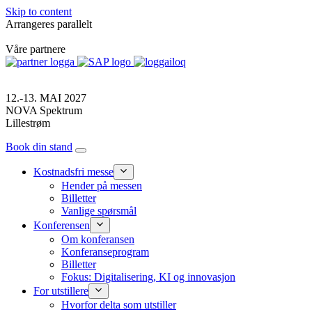
Skip to content
Arrangeres parallelt
Våre partnere
12.-13. MAI 2027
NOVA Spektrum
Lillestrøm
Book din stand
Kostnadsfri messe
Hender på messen
Billetter
Vanlige spørsmål
Konferensen
Om konferansen
Konferanseprogram
Billetter
Fokus: Digitalisering, KI og innovasjon
For utstillere
Hvorfor delta som utstiller