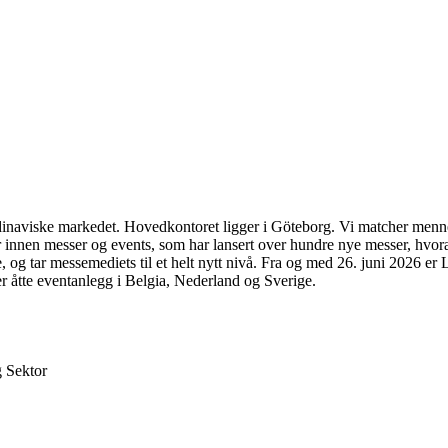
inaviske markedet. Hovedkontoret ligger i Göteborg. Vi matcher menneske
 innen messer og events, som har lansert over hundre nye messer, hvorav
, og tar messemediets til et helt nytt nivå. Fra og med 26. juni 2026 er 
r åtte eventanlegg i Belgia, Nederland og Sverige.
g Sektor