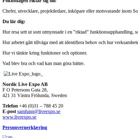
Fokusdagen riktar sig till:
Chefer, utvecklare, projektledare, inköpare eller motsvarande inom Soc
Du lär dig:
Hur resa sett ut som utmynnade i en ”riktad” funktionsupphandling, s
Hur arbetet gått tillväga med att identifiera behov och hur verksamhete
Hur vi tänkte kring funktioner och optioner.
Vad blev bra och vad kan man göra bättre.
Nordic Live Expo AB
F O Petersons Gata 28,
421 31 Västra Frölunda, Sweden
Telefon
+46 (0)31 – 788 45 20
E-post
samfunn@liveexpo.se
www.liveexpo.se
Personvernerklæring