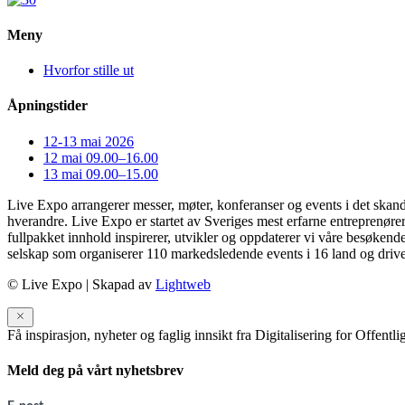
Meny
Hvorfor stille ut
Åpningstider
12-13 mai 2026
12 mai 09.00–16.00
13 mai 09.00–15.00
Live Expo arrangerer messer, møter, konferanser og events i det skand
hverandre. Live Expo er startet av Sveriges mest erfarne entreprenører
fullpakket innhold inspirerer, utvikler og oppdaterer vi våre besøkende
selskap som organiserer 110 markedsledende events i 16 land og drive
© Live Expo | Skapad av
Lightweb
Få inspirasjon, nyheter og faglig innsikt fra Digitalisering for Offentli
Meld deg på vårt nyhetsbrev