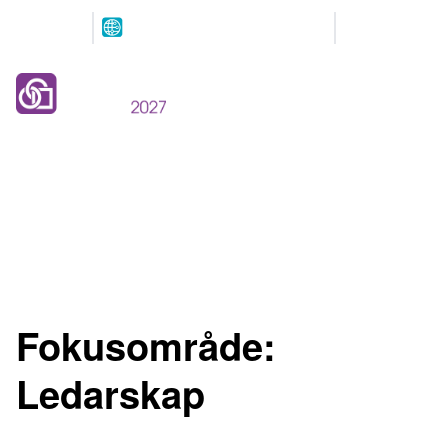
Arrangeres
Våre
parallelt
partnere
12.-13. MAI 2027
NOVA Spektrum
Lillestrøm
Fokusområde:
Ledarskap