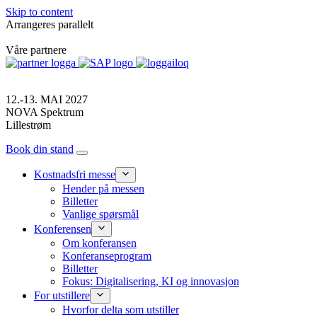
Skip to content
Arrangeres parallelt
Våre partnere
12.-13. MAI 2027
NOVA Spektrum
Lillestrøm
Book din stand
Kostnadsfri messe
Hender på messen
Billetter
Vanlige spørsmål
Konferensen
Om konferansen
Konferanseprogram
Billetter
Fokus: Digitalisering, KI og innovasjon
For utstillere
Hvorfor delta som utstiller