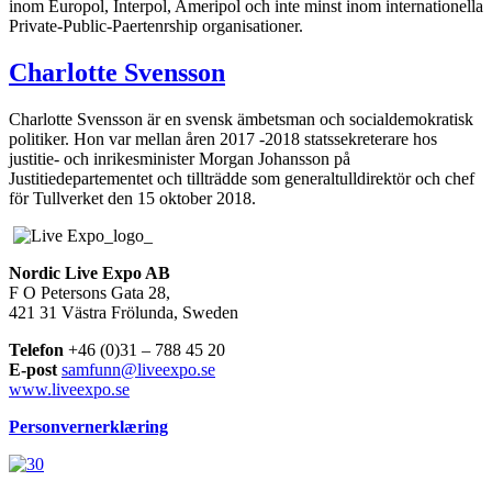
inom Europol, Interpol, Ameripol och inte minst inom internationella
Private-Public-Paertenrship organisationer.
Charlotte Svensson
Charlotte Svensson är en svensk ämbetsman och socialdemokratisk
politiker. Hon var mellan åren 2017 -2018 statssekreterare hos
justitie- och inrikesminister Morgan Johansson på
Justitiedepartementet och tillträdde som generaltulldirektör och chef
för Tullverket den 15 oktober 2018.
Nordic Live Expo AB
F O Petersons Gata 28,
421 31 Västra Frölunda, Sweden
Telefon
+46 (0)31 – 788 45 20
E-post
samfunn@liveexpo.se
www.liveexpo.se
Personvernerklæring