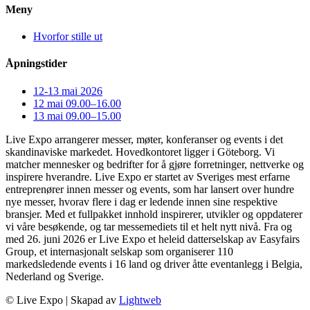
Meny
Hvorfor stille ut
Åpningstider
12-13 mai 2026
12 mai 09.00–16.00
13 mai 09.00–15.00
Live Expo arrangerer messer, møter, konferanser og events i det
skandinaviske markedet. Hovedkontoret ligger i Göteborg. Vi
matcher mennesker og bedrifter for å gjøre forretninger, nettverke og
inspirere hverandre. Live Expo er startet av Sveriges mest erfarne
entreprenører innen messer og events, som har lansert over hundre
nye messer, hvorav flere i dag er ledende innen sine respektive
bransjer. Med et fullpakket innhold inspirerer, utvikler og oppdaterer
vi våre besøkende, og tar messemediets til et helt nytt nivå. Fra og
med 26. juni 2026 er Live Expo et heleid datterselskap av Easyfairs
Group, et internasjonalt selskap som organiserer 110
markedsledende events i 16 land og driver åtte eventanlegg i Belgia,
Nederland og Sverige.
© Live Expo | Skapad av
Lightweb