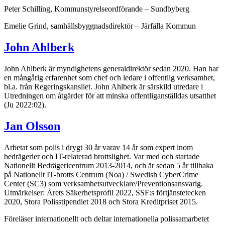
Peter Schilling, Kommunstyrelseordförande – Sundbyberg
Emelie Grind, samhällsbyggnadsdirektör – Järfälla Kommun
John Ahlberk
John Ahlberk är myndighetens generaldirektör sedan 2020. Han har
en mångårig erfarenhet som chef och ledare i offentlig verksamhet,
bl.a. från Regeringskansliet. John Ahlberk är särskild utredare i
Utredningen om åtgärder för att minska offentliganställdas utsatthet
(Ju 2022:02).
Jan Olsson
Arbetat som polis i drygt 30 år varav 14 år som expert inom
bedrägerier och IT-relaterad brottslighet. Var med och startade
Nationellt Bedrägericentrum 2013-2014, och är sedan 5 år tillbaka
på Nationellt IT-brotts Centrum (Noa) / Swedish CyberCrime
Center (SC3) som verksamhetsutvecklare/Preventionsansvarig.
Utmärkelser: Årets Säkerhetsprofil 2022, SSF:s förtjänstetecken
2020, Stora Polisstipendiet 2018 och Stora Kreditpriset 2015.
Föreläser internationellt och deltar internationella polissamarbetet