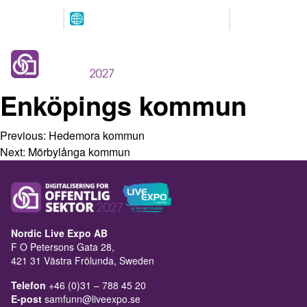
Arrangeres
Våre
parallelt
partnere
12.-13. MAI 2027
NOVA Spektrum
Lillestrøm
Enköpings kommun
Previous:
Hedemora kommun
Next:
Mörbylånga kommun
Nordic Live Expo AB
F O Petersons Gata 28,
421 31 Västra Frölunda, Sweden
Telefon
+46 (0)31 – 788 45 20
E-post
samfunn@liveexpo.se