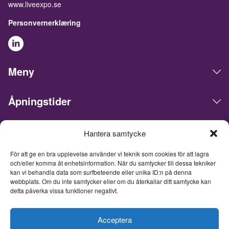
www.liveexpo.se
Personvernerklæring
Meny
Åpningstider
Hantera samtycke
Live Expo arrangerer messer, møter, konferanser og events i
det skandinaviske markedet. Hovedkontoret ligger i Göteborg.
För att ge en bra upplevelse använder vi teknik som cookies för att lagra
Vi matcher mennesker og bedrifter for å gjøre forretninger,
och/eller komma åt enhetsinformation. När du samtycker till dessa tekniker
nettverke og inspirere hverandre. Live Expo er startet av
kan vi behandla data som surfbeteende eller unika ID:n på denna
Sveriges mest erfarne entreprenører innen messer og events,
webbplats. Om du inte samtycker eller om du återkallar ditt samtycke kan
som har lansert over hundre nye messer, hvorav flere i dag er
detta påverka vissa funktioner negativt.
ledende innen sine respektive bransjer. Med et fullpakket
innhold inspirerer, utvikler og oppdaterer vi våre besøkende, og
tar messemediets til et helt nytt nivå. Fra og med 26. juni 2026
Acceptera
er Live Expo et heleid datterselskap av Easyfairs Group, et