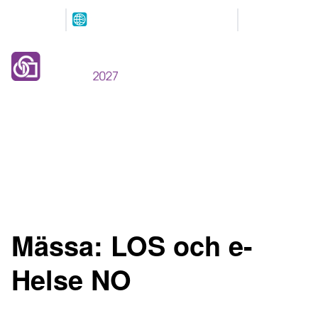
Arrangeres
Våre
parallelt
partnere
12.-13. MAI 2027
NOVA Spektrum
Lillestrøm
Mässa:
LOS och e-
Helse NO