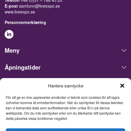
Telefon
+46 (0)31 – 788 45 20
E-post
samfunn@liveexpo.se
www.liveexpo.se
Personvernerklæring
Meny
Åpningstider
Hantera samtycke
Live Expo arrangerer messer, møter, konferanser og events i
det skandinaviske markedet. Hovedkontoret ligger i Göteborg.
För att ge en bra upplevelse använder vi teknik som cookies för att lagra
Vi matcher mennesker og bedrifter for å gjøre forretninger,
och/eller komma åt enhetsinformation. När du samtycker till dessa tekniker
nettverke og inspirere hverandre. Live Expo er startet av
kan vi behandla data som surfbeteende eller unika ID:n på denna
Sveriges mest erfarne entreprenører innen messer og events,
webbplats. Om du inte samtycker eller om du återkallar ditt samtycke kan
som har lansert over hundre nye messer, hvorav flere i dag er
detta påverka vissa funktioner negativt.
ledende innen sine respektive bransjer. Med et fullpakket
innhold inspirerer, utvikler og oppdaterer vi våre besøkende, og