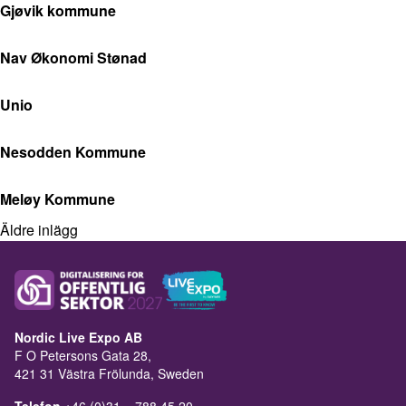
Gjøvik kommune
Nav Økonomi Stønad
Unio
Nesodden Kommune
Meløy Kommune
Äldre inlägg
Nordic Live Expo AB
F O Petersons Gata 28,
421 31 Västra Frölunda, Sweden