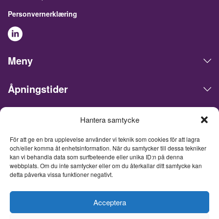
Personvernerklæring
Meny
Åpningstider
Hantera samtycke
Live Expo arrangerer messer, møter, konferanser og events i
det skandinaviske markedet. Hovedkontoret ligger i Göteborg.
För att ge en bra upplevelse använder vi teknik som cookies för att lagra
Vi matcher mennesker og bedrifter for å gjøre forretninger,
och/eller komma åt enhetsinformation. När du samtycker till dessa tekniker
nettverke og inspirere hverandre. Live Expo er startet av
kan vi behandla data som surfbeteende eller unika ID:n på denna
Sveriges mest erfarne entreprenører innen messer og events,
webbplats. Om du inte samtycker eller om du återkallar ditt samtycke kan
som har lansert over hundre nye messer, hvorav flere i dag er
detta påverka vissa funktioner negativt.
ledende innen sine respektive bransjer. Med et fullpakket
innhold inspirerer, utvikler og oppdaterer vi våre besøkende, og
tar messemediets til et helt nytt nivå. Fra og med 26. juni 2026
Acceptera
er Live Expo et heleid datterselskap av Easyfairs Group, et
internasjonalt selskap som organiserer 110 markedsledende