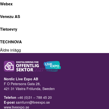
Webex
Venezu AS
Tietoevry
TECHNOVA
Äldre inlägg
Nordic Live Expo AB
F O Petersons Gata 28,
421 31 Västra Frölunda, Sweden
Telefon
+46 (0)31 – 788 45 20
E-post
samfunn@liveexpo.se
www.liveexpo.se