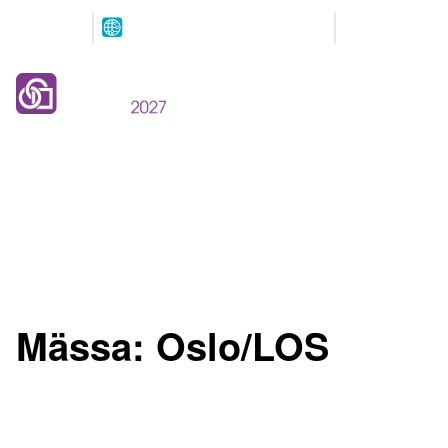
Arrangeres
Våre
parallelt
partnere
12.-13. MAI 2027
NOVA Spektrum
Lillestrøm
Mässa:
Oslo/LOS