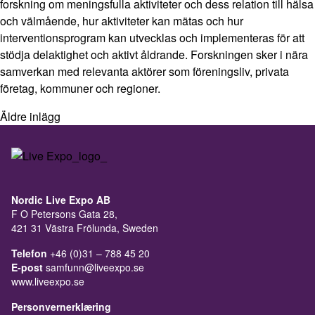
forskning om meningsfulla aktiviteter och dess relation till hälsa
och välmående, hur aktiviteter kan mätas och hur
interventionsprogram kan utvecklas och implementeras för att
stödja delaktighet och aktivt åldrande. Forskningen sker i nära
samverkan med relevanta aktörer som föreningsliv, privata
företag, kommuner och regioner.
Äldre inlägg
Nordic Live Expo AB
F O Petersons Gata 28,
421 31 Västra Frölunda, Sweden
Telefon
+46 (0)31 – 788 45 20
E-post
samfunn@liveexpo.se
www.liveexpo.se
Personvernerklæring