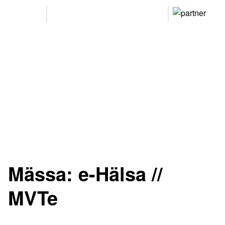
Arrangeres
Våre
parallelt
partnere
12.-13. MAI 2027
NOVA Spektrum
Lillestrøm
Mässa:
e-Hälsa //
MVTe