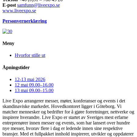
E-post
samfunn@liveexpo.se
www.liveexpo.se
Personvernerklæring
Meny
Hvorfor stille ut
Åpningstider
12-13 mai 2026
12 mai 09.00–16.00
13 mai 09.00–15.00
Live Expo arrangerer messer, møter, konferanser og events i det
skandinaviske markedet. Hovedkontoret ligger i Göteborg. Vi
matcher mennesker og bedrifter for å gjøre forretninger, nettverke og
inspirere hverandre. Live Expo er startet av Sveriges mest erfarne
entreprenører innen messer og events, som har lansert over hundre
nye messer, hvorav flere i dag er ledende innen sine respektive
bransjer. Med et fullpakket innhold inspirerer, utvikler og oppdaterer