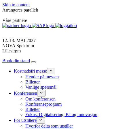
Skip to content
Arrangeres parallelt
Våre partnere
12.-13. MAI 2027
NOVA Spektrum
Lillestrøm
Book din stand
Kostnadsfri messe
Hender på messen
Billetter
Vanlige spørsmål
Konferensen
Om konferansen
Konferanseprogram
Billetter
Fokus: Digitalisering, KI og innovasjon
For utstillere
Hvorfor delta som utstiller