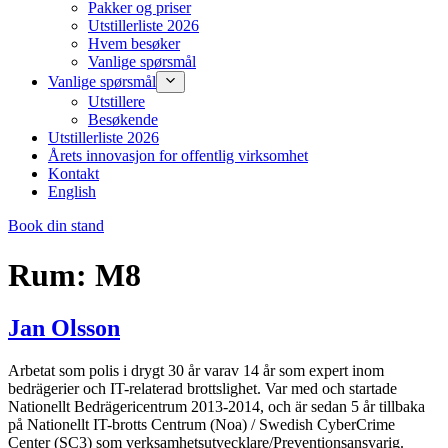
Pakker og priser
Utstillerliste 2026
Hvem besøker
Vanlige spørsmål
Vanlige spørsmål
Utstillere
Besøkende
Utstillerliste 2026
Årets innovasjon for offentlig virksomhet
Kontakt
English
Book din stand
Rum:
M8
Jan Olsson
Arbetat som polis i drygt 30 år varav 14 år som expert inom
bedrägerier och IT-relaterad brottslighet. Var med och startade
Nationellt Bedrägericentrum 2013-2014, och är sedan 5 år tillbaka
på Nationellt IT-brotts Centrum (Noa) / Swedish CyberCrime
Center (SC3) som verksamhetsutvecklare/Preventionsansvarig.