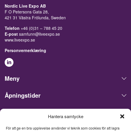
Nordic Live Expo AB
F O Petersons Gata 28,
421 31 Västra Frölunda, Sweden
Telefon
+46 (0)31 – 788 45 20
E-post
samfunn@liveexpo.se
www.liveexpo.se
Personvernerklæring
Meny
Åpningstider
Live Expo arrangerer messer, møter, konferanser og events i
Hantera samtycke
det skandinaviske markedet. Hovedkontoret ligger i Göteborg.
Vi matcher mennesker og bedrifter for å gjøre forretninger,
För att ge en bra upplevelse använder vi teknik som cookies för att lagra