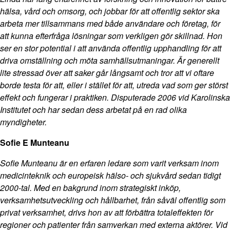
hälsa, vård och omsorg, och jobbar för att offentlig sektor ska
arbeta mer tillsammans med både användare och företag, för
att kunna efterfråga lösningar som verkligen gör skillnad. Hon
ser en stor potential i att använda offentlig upphandling för att
driva omställning och möta samhällsutmaningar. Är generellt
lite stressad över att saker går långsamt och tror att vi oftare
borde testa för att, eller i stället för att, utreda vad som ger störst
effekt och fungerar i praktiken. Disputerade 2006 vid Karolinska
Institutet och har sedan dess arbetat på en rad olika
myndigheter.
Sofie E Munteanu
Sofie Munteanu är en erfaren ledare som varit verksam inom
medicinteknik och europeisk hälso- och sjukvård sedan tidigt
2000-tal. Med en bakgrund inom strategiskt inköp,
verksamhetsutveckling och hållbarhet, från såväl offentlig som
privat verksamhet, drivs hon av att förbättra totaleffekten för
regioner och patienter från samverkan med externa aktörer. Vid