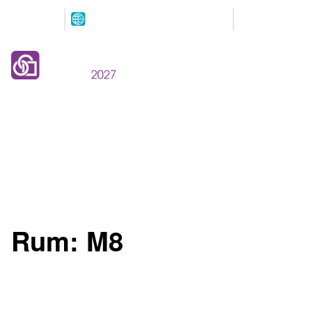
Arrangeres
Våre
parallelt
partnere
12.-13. MAI 2027
NOVA Spektrum
Lillestrøm
Rum:
M8