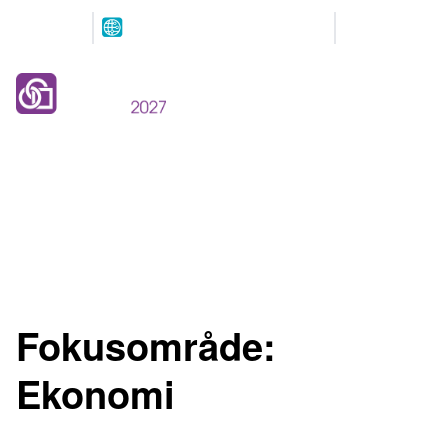
Arrangeres
Våre
parallelt
partnere
12.-13. MAI 2027
NOVA Spektrum
Lillestrøm
Fokusområde:
Ekonomi