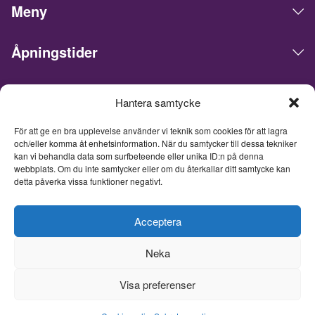
Meny
Åpningstider
Live Expo arrangerer messer, møter, konferanser og events i
Hantera samtycke
det skandinaviske markedet. Hovedkontoret ligger i Göteborg.
Vi matcher mennesker og bedrifter for å gjøre forretninger,
För att ge en bra upplevelse använder vi teknik som cookies för att lagra
nettverke og inspirere hverandre. Live Expo er startet av
och/eller komma åt enhetsinformation. När du samtycker till dessa tekniker
Sveriges mest erfarne entreprenører innen messer og events,
kan vi behandla data som surfbeteende eller unika ID:n på denna
som har lansert over hundre nye messer, hvorav flere i dag er
webbplats. Om du inte samtycker eller om du återkallar ditt samtycke kan
ledende innen sine respektive bransjer. Med et fullpakket
detta påverka vissa funktioner negativt.
innhold inspirerer, utvikler og oppdaterer vi våre besøkende, og
tar messemediets til et helt nytt nivå. Fra og med 26. juni 2026
Acceptera
er Live Expo et heleid datterselskap av Easyfairs Group, et
internasjonalt selskap som organiserer 110 markedsledende
Neka
events i 16 land og driver åtte eventanlegg i Belgia, Nederland
og Sverige.
Visa preferenser