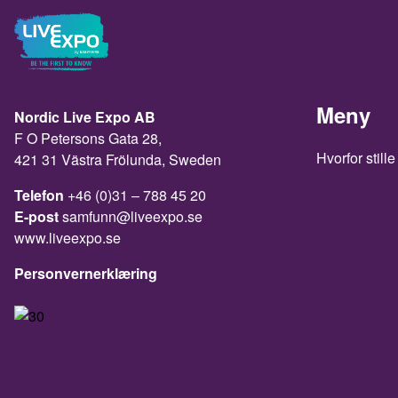
Meny
Nordic Live Expo AB
F O Petersons Gata 28,
Hvorfor stille
421 31 Västra Frölunda, Sweden
Telefon
+46 (0)31 – 788 45 20
E-post
samfunn@liveexpo.se
www.liveexpo.se
Personvernerklæring