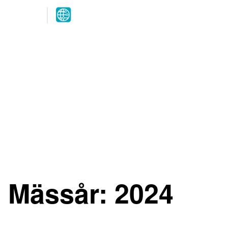
Arrangeres
parallelt
12.-13. MAI 2027
NOVA Spektrum
Lillestrøm
Mässår:
2024